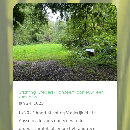
Stichting Vrederijk lanceert opnieuw een
kunstprijs
jan 24, 2025
In 2023 bood Stichting Vrederijk Melle
Aussems de kans om één van de
groepsschuilplaatsen op het landgoed