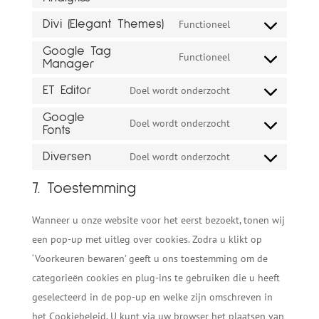
service
to
Functioneel
Divi (Elegant Themes)
wordpress
Consent
service
Google Tag
to
Functioneel
google-
Manager
Consent
service
analytics
to
Doel wordt onderzocht
ET Editor
divi-
Consent
service
(elegant-
Google
to
Doel wordt onderzocht
google-
themes)
Fonts
Consent
service
tag-
to
Doel wordt onderzocht
Diversen
et-
manager
Consent
service
editor
to
7. Toestemming
google-
service
fonts
Wanneer u onze website voor het eerst bezoekt, tonen wij
diversen
een pop-up met uitleg over cookies. Zodra u klikt op
‘Voorkeuren bewaren’ geeft u ons toestemming om de
categorieën cookies en plug-ins te gebruiken die u heeft
geselecteerd in de pop-up en welke zijn omschreven in
het Cookiebeleid. U kunt via uw browser het plaatsen van