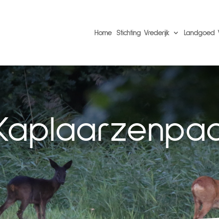
Home
Stichting Vrederijk
Landgoed V
Kaplaarzenpa