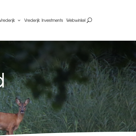
rederijk
Vrederijk Investments
Webwinkel
d