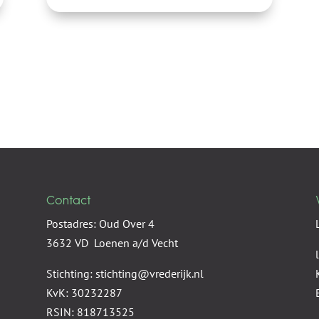
Contact
Postadres: Oud Over 4
3632 VD Loenen a/d Vecht
Stichting: stichting@vrederijk.nl
KvK: 30232287
RSIN: 818713525