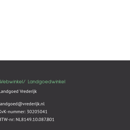
Webwinkel/ Landgoedwinkel
Landgoed Vrederijk
landgoed@vrederijk.nl
KvK-nummer: 30205041
BTW-nr: NL8149.10.087.B01