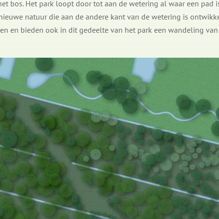
het bos. Het park loopt door tot aan de wetering al waar een pad 
e nieuwe natuur die aan de andere kant van de wetering is ontwik
ten en bieden ook in dit gedeelte van het park een wandeling van 