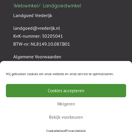
Webwinkel/ Landgoedwinkel
Landgoed Vrederijk
landgoed@vrederijk.nl
KvK-nummer: 30205041
BTW-nr: NL8149.10.087.B01
Algemene Voorwaarden
Privacy statement
Wij gebruiken cookies om onze website en onze service te optimaliseren.
Cookies accepteren
Weigeren
Stichting Vrederijk
Landgoed Vrederijk
Vrederijk Investments
Webwinkel
Nieuws
Bekijk voorkeuren
Cookiebeleid (EU)
Cookiebeleid
Privacybeleid