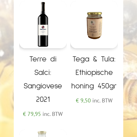
Terre di
Tega & Tula:
Salci:
Ethiopische
Sangiovese
honing 450gr
2021
€
9,50
inc. BTW
€
79,95
inc. BTW