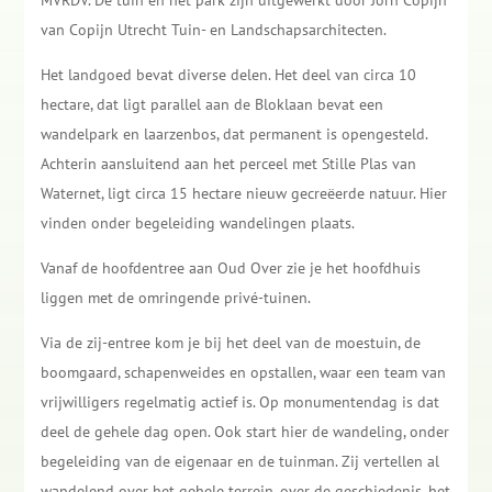
MVRDV. De tuin en het park zijn uitgewerkt door Jorn Copijn
van Copijn Utrecht Tuin- en Landschapsarchitecten.
Het landgoed bevat diverse delen. Het deel van circa 10
hectare, dat ligt parallel aan de Bloklaan bevat een
wandelpark en laarzenbos, dat permanent is opengesteld.
Achterin aansluitend aan het perceel met Stille Plas van
Waternet, ligt circa 15 hectare nieuw gecreëerde natuur. Hier
vinden onder begeleiding wandelingen plaats.
Vanaf de hoofdentree aan Oud Over zie je het hoofdhuis
liggen met de omringende privé-tuinen.
Via de zij-entree kom je bij het deel van de moestuin, de
boomgaard, schapenweides en opstallen, waar een team van
vrijwilligers regelmatig actief is. Op monumentendag is dat
deel de gehele dag open. Ook start hier de wandeling, onder
begeleiding van de eigenaar en de tuinman. Zij vertellen al
wandelend over het gehele terrein, over de geschiedenis, het